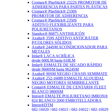
Cromax® PlasStick® 2322S PROMOTOR DE
ADHERENCIA PARA PARTES PLÁSTICAS
Cromax® PlasStick® 2330S
PROMOTOR DE ADHERENCIA
Cromax® PlasStick® 2350S
ADITIVO FLEXIBILIZANTE PARA
POLIURETANOS
Standox® 86875 ANTISILICÓN
Axalta® 359S ADITIVO ANTICRÁTER
P/COLORES SÓLIDOS
Axalta® 244SM ACONDICIONADOR PARA
METALES
Imlar® LACA ACRÍLICA
desde 600LM hasta 618LM
Imlar® ESMALTE DE SECADO RÁPIDO
desde 9600SM hasta 9624SM
Axalta® 90SM NEGRO CHASIS SEMIMATE
Axalta® 252-16089 ESMALTE ALQUIDAL
NEGRO MOTORES SEMIBRILLANTE
Centari® ESMALTE DE CENTARI® FLEET
BLANCO 9800SM
Imron® EMALTE POLIURETANO IMRON®
824 BLANCO 2000 EMBOTELLADORA
Imron®DTM
682-16020 | 682-16021 | 682-16022 | 682-16029