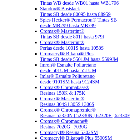
Tintas WB desde WB01 hasta WB1796
Standox® Basislack
Tintas SB desde 80095 hasta 88959
Spies Hecker® Permacron® Tintas SB
desde MB299 hasta MB799
Cromax® Mastertint®
Tintas SB desde 801J hasta 979J
Cromax® Mastertint®
Perlas desde 1001S hasta 1058S
Cromacryl® Bikapa® Plus
Tintas SB desde 5501JM hasta 5599JM
Imron® Esmalte Poliuretano
desde 501UM hasta 551UM
Imlar® Esmalte Poliuretano
desde 9101SM hasta 9124SM
Cromax® Chromabase®
Resinas 150K & 175K
Cromax® Mastertint®
Resinas 304S | 305S | 306S
Cromax® Chromapremier®
Resinas 52320N | 52330N | 62320F | 62330F
Cromax® Chromaone®
Resinas 7020G | 7030G
Cromacryl® Resina 5302SM
Cromacryl® Bikapa® Plus 5500SM