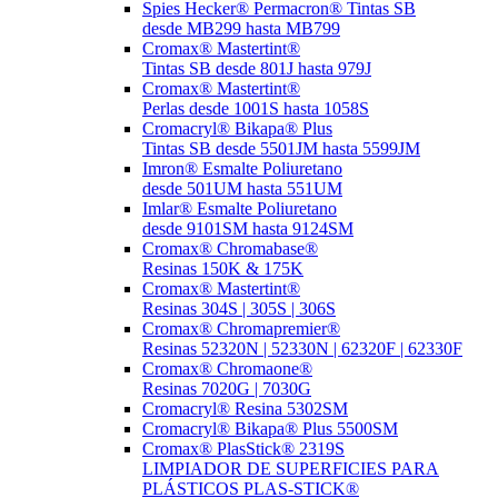
Spies Hecker® Permacron® Tintas SB
desde MB299 hasta MB799
Cromax® Mastertint®
Tintas SB desde 801J hasta 979J
Cromax® Mastertint®
Perlas desde 1001S hasta 1058S
Cromacryl® Bikapa® Plus
Tintas SB desde 5501JM hasta 5599JM
Imron® Esmalte Poliuretano
desde 501UM hasta 551UM
Imlar® Esmalte Poliuretano
desde 9101SM hasta 9124SM
Cromax® Chromabase®
Resinas 150K & 175K
Cromax® Mastertint®
Resinas 304S | 305S | 306S
Cromax® Chromapremier®
Resinas 52320N | 52330N | 62320F | 62330F
Cromax® Chromaone®
Resinas 7020G | 7030G
Cromacryl® Resina 5302SM
Cromacryl® Bikapa® Plus 5500SM
Cromax® PlasStick® 2319S
LIMPIADOR DE SUPERFICIES PARA
PLÁSTICOS PLAS-STICK®