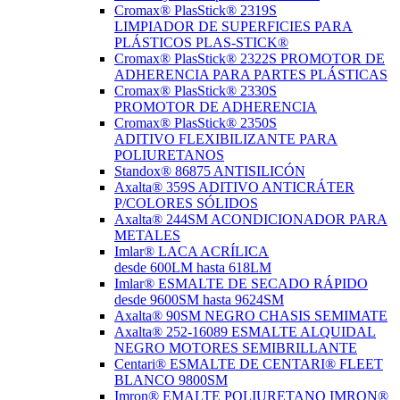
Cromax® PlasStick® 2319S
LIMPIADOR DE SUPERFICIES PARA
PLÁSTICOS PLAS-STICK®
Cromax® PlasStick® 2322S PROMOTOR DE
ADHERENCIA PARA PARTES PLÁSTICAS
Cromax® PlasStick® 2330S
PROMOTOR DE ADHERENCIA
Cromax® PlasStick® 2350S
ADITIVO FLEXIBILIZANTE PARA
POLIURETANOS
Standox® 86875 ANTISILICÓN
Axalta® 359S ADITIVO ANTICRÁTER
P/COLORES SÓLIDOS
Axalta® 244SM ACONDICIONADOR PARA
METALES
Imlar® LACA ACRÍLICA
desde 600LM hasta 618LM
Imlar® ESMALTE DE SECADO RÁPIDO
desde 9600SM hasta 9624SM
Axalta® 90SM NEGRO CHASIS SEMIMATE
Axalta® 252-16089 ESMALTE ALQUIDAL
NEGRO MOTORES SEMIBRILLANTE
Centari® ESMALTE DE CENTARI® FLEET
BLANCO 9800SM
Imron® EMALTE POLIURETANO IMRON®