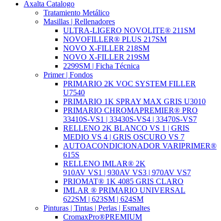
Axalta Catalogo
Tratamiento Metálico
Masillas | Rellenadores
ULTRA-LIGERO NOVOLITE® 211SM
NOVOFILLER® PLUS 217SM
NOVO X-FILLER 218SM
NOVO X-FILLER 219SM
2299SM | Ficha Técnica
Primer | Fondos
PRIMARIO 2K VOC SYSTEM FILLER
U7540
PRIMARIO 1K SPRAY MAX GRIS U3010
PRIMARIO CHROMAPREMIER® PRO
33410S-VS1 | 33430S-VS4 | 33470S-VS7
RELLENO 2K BLANCO VS 1 | GRIS
MEDIO VS 4 | GRIS OSCURO VS 7
AUTOACONDICIONADOR VARIPRIMER®
615S
RELLENO IMLAR® 2K
910AV VS1 | 930AV VS3 | 970AV VS7
PRIOMAT® 1K 4085 GRIS CLARO
IMLAR ® PRIMARIO UNIVERSAL
622SM | 623SM | 624SM
Pinturas | Tintas | Perlas | Esmaltes
CromaxPro®PREMIUM