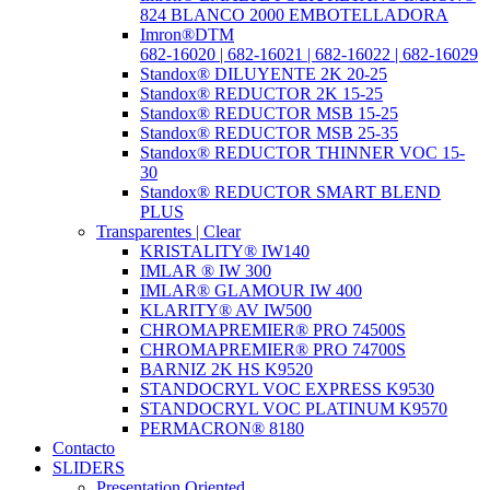
824 BLANCO 2000 EMBOTELLADORA
Imron®DTM
682-16020 | 682-16021 | 682-16022 | 682-16029
Standox® DILUYENTE 2K 20-25
Standox® REDUCTOR 2K 15-25
Standox® REDUCTOR MSB 15-25
Standox® REDUCTOR MSB 25-35
Standox® REDUCTOR THINNER VOC 15-
30
Standox® REDUCTOR SMART BLEND
PLUS
Transparentes | Clear
KRISTALITY® IW140
IMLAR ® IW 300
IMLAR® GLAMOUR IW 400
KLARITY® AV IW500
CHROMAPREMIER® PRO 74500S
CHROMAPREMIER® PRO 74700S
BARNIZ 2K HS K9520
STANDOCRYL VOC EXPRESS K9530
STANDOCRYL VOC PLATINUM K9570
PERMACRON® 8180
Contacto
SLIDERS
Presentation Oriented