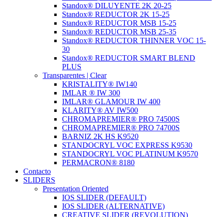
Standox® DILUYENTE 2K 20-25
Standox® REDUCTOR 2K 15-25
Standox® REDUCTOR MSB 15-25
Standox® REDUCTOR MSB 25-35
Standox® REDUCTOR THINNER VOC 15-
30
Standox® REDUCTOR SMART BLEND
PLUS
Transparentes | Clear
KRISTALITY® IW140
IMLAR ® IW 300
IMLAR® GLAMOUR IW 400
KLARITY® AV IW500
CHROMAPREMIER® PRO 74500S
CHROMAPREMIER® PRO 74700S
BARNIZ 2K HS K9520
STANDOCRYL VOC EXPRESS K9530
STANDOCRYL VOC PLATINUM K9570
PERMACRON® 8180
Contacto
SLIDERS
Presentation Oriented
IOS SLIDER (DEFAULT)
IOS SLIDER (ALTERNATIVE)
CREATIVE SLIDER (REVOLUTION)