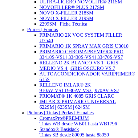
ULTRA-LIGERO NOVOLITE® 211SM
NOVOFILLER® PLUS 217SM
NOVO X-FILLER 218SM
NOVO X-FILLER 219SM
2299SM | Ficha Técnica
Primer | Fondos
PRIMARIO 2K VOC SYSTEM FILLER
U7540
PRIMARIO 1K SPRAY MAX GRIS U3010
PRIMARIO CHROMAPREMIER® PRO
33410S-VS1 | 33430S-VS4 | 33470S-VS7
RELLENO 2K BLANCO VS 1 | GRIS
MEDIO VS 4 | GRIS OSCURO VS 7
AUTOACONDICIONADOR VARIPRIMER®
615S
RELLENO IMLAR® 2K
910AV VS1 | 930AV VS3 | 970AV VS7
PRIOMAT® 1K 4085 GRIS CLARO
IMLAR ® PRIMARIO UNIVERSAL
622SM | 623SM | 624SM
Pinturas | Tintas | Perlas | Esmaltes
CromaxPro®PREMIUM
Tintas WB desde WB01 hasta WB1796
Standox® Basislack
Tintas SB desde 80095 hasta 88959