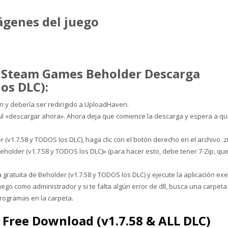
ágenes del juego
r Steam Games Beholder Descarga
los DLC):
ón y debería ser redirigido a UploadHaven.
zul «descargar ahora». Ahora deja que comience la descarga y espera a q
v1.7.58 y TODOS los DLC), haga clic con el botón derecho en el archivo .z
Beholder (v1.7.58 y TODOS los DLC)» (para hacer esto, debe tener 7-Zip, qu
 gratuita de Beholder (v1.7.58 y TODOS los DLC) y ejecute la aplicación exe
juego como administrador y si te falta algún error de dll, busca una carpeta
programas en la carpeta
.
 Free Download (v1.7.58 & ALL DLC)