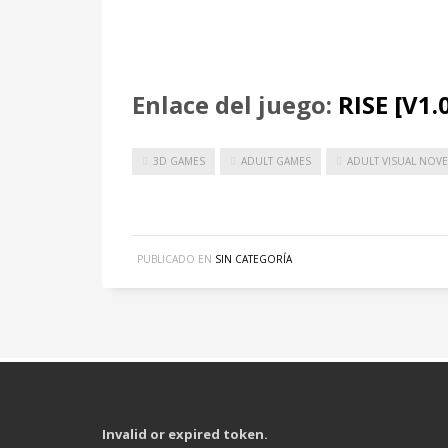
Enlace del juego:
RISE [V1.
3D GAMES
ADULT GAMES
ADULT VISUAL NOVE
PUBLICADO EN
SIN CATEGORÍA
Invalid or expired token.