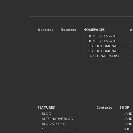
Nosotros
Nosotros
HOMEPAGES
A
HOMEPAGES v4.0+
HOMEPAGES v4.0+
CLASSIC HOMEPAGES
CLASSIC HOMEPAGES
SINGLE PAGE WEBSITE
FEATURES
Contacto
SHOP
BLOG
LAND
ALTERNATIVE BLOG
LANDI
BLOG STYLE #2
LANDI
s
SHOP