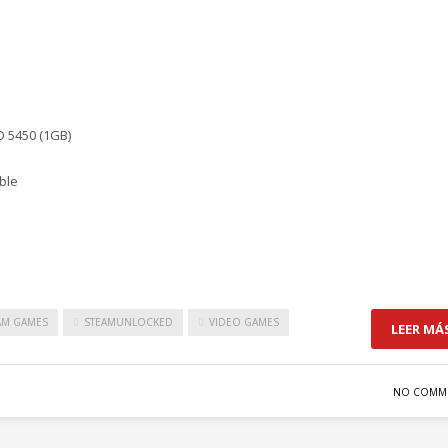
D 5450 (1GB)
ble
AM GAMES
STEAMUNLOCKED
VIDEO GAMES
LEER MÁ
NO COMM