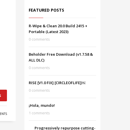
FEATURED POSTS
R-Wipe & Clean 20.0 Build 2415 +
Portable (Latest 2023)
0 comments
Beholder Free Download (v1.7.58 &
ALL DLC)
0 comments
RISE [V1.0 FIX] [CIRCLEOFLIFE]￼
0 comments
S
¡Hola, mundo!
1 comments
ENTS
Progressively repurpose cutting-