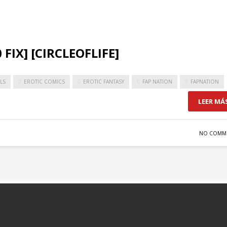
0 FIX] [CIRCLEOFLIFE]
LS
EROTIC COMICS
EROTIC FANTASY
FAP NATION
FAPNATION
LEER MÁ
NO COMM