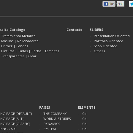
xalta Catalogo
Contacto
SLIDERS
Tratamiento Metálico
Presentation Oriented
Masillas | Rellenadores
Portfolio Oriented
Primer | Fondos
Shop Oriented
Pinturas | Tintas | Perlas | Esmaltes
Others
Transparentes | Clear
PAGES
ELEMENTS
ING PAGE (DEFAULT)
THE COMPANY
Col
NG PAGE (ALT.)
WORK & STORIES
Col
NG PAGE (CLASSIC)
DYNAMICS
Col
PING CART
SYSTEM
Col