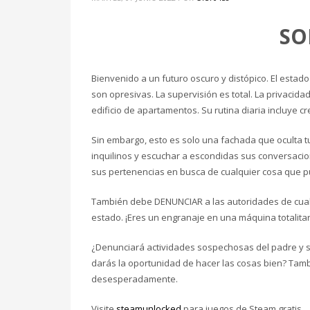
Registro
SO
Acceder
Feed de entradas
Bienvenido a un futuro oscuro y distópico. El estado 
Feed de comentarios
son opresivas. La supervisión es total. La privacid
edificio de apartamentos. Su rutina diaria incluye c
WordPress.org
HOW TO SHOP
Sin embargo, esto es solo una fachada que oculta t
1
2
Login or create new account.
R
inquilinos y escuchar a escondidas sus conversac
sus pertenencias en busca de cualquier cosa que 
If you still have problems, please let us know, by sen
También debe DENUNCIAR a las autoridades de cualqu
estado. ¡Eres un engranaje en una máquina totalita
¿Denunciará actividades sospechosas del padre y sus
darás la oportunidad de hacer las cosas bien? Tamb
desesperadamente.
Visite
steamunlocked
para juegos de Steam gratis.