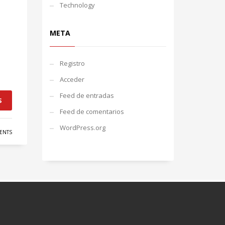
Technology
META
Registro
Acceder
Feed de entradas
S
Feed de comentarios
WordPress.org
ENTS