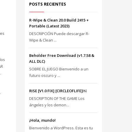
POSTS RECIENTES
R-Wipe & Clean 20.0 Build 2415 +
Portable (Latest 2023)
yes
DESCRIPCIÓN Puede descargar R-
Wipe & Clean ...
SHOWROOM HOURS
Beholder Free Download (v1.7.58 &
los
ALL DLC)
Mon-Fri 9:00AM - 6:00AM
t
AR
SOBRE EL JUEGO Bienvenido a un
Sat - 9:00AM-5:00PM
.
futuro oscuro y ...
Sundays by appointment only!
l
RISE [V1.0 FIX] [CIRCLEOFLIFE]￼
.
DESCRIPTION OF THE GAME Los
ángeles y los demon...
¡Hola, mundo!
Bienvenido a WordPress. Esta es tu