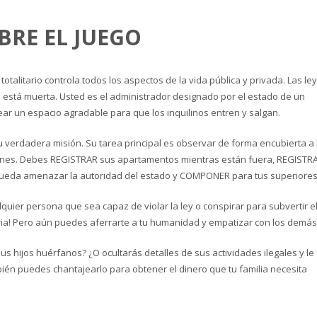
BRE EL JUEGO
totalitario controla todos los aspectos de la vida pública y privada. Las le
ad está muerta. Usted es el administrador designado por el estado de un
rear un espacio agradable para que los inquilinos entren y salgan.
u verdadera misión. Su tarea principal es observar de forma encubierta a 
3
eview your order.
Payment &
FREE
shipmen
iones. Debes REGISTRAR sus apartamentos mientras están fuera, REGISTR
pueda amenazar la autoridad del estado y COMPONER para tus superiores
ding an email to support@website.com . Thank you!
ier persona que sea capaz de violar la ley o conspirar para subvertir e
ria! Pero aún puedes aferrarte a tu humanidad y empatizar con los demás
 hijos huérfanos? ¿O ocultarás detalles de sus actividades ilegales y le
ién puedes chantajearlo para obtener el dinero que tu familia necesita