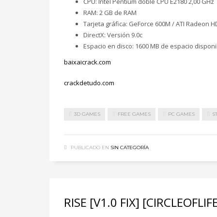
CPU: Intel Pentium doble CPU E2180 2,00 GHz
RAM: 2 GB de RAM
Tarjeta gráfica: GeForce 600M / ATI Radeon H
DirectX: Versión 9.0c
Espacio en disco: 1600 MB de espacio disponi
baixaicrack.com
crackdetudo.com
3D GAMES
FREE GAMES
PC GAMES
S
PUBLICADO EN
SIN CATEGORÍA
RISE [V1.0 FIX] [CIRCLEOFLI