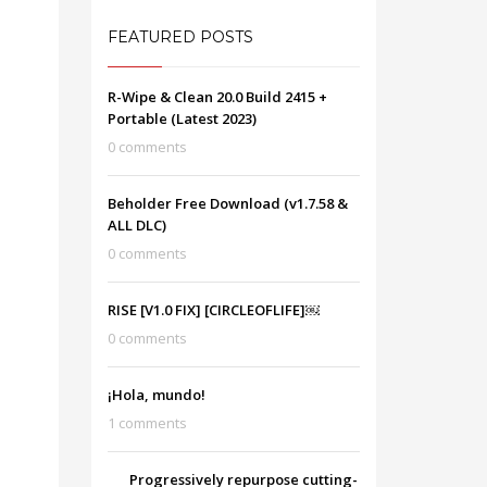
FEATURED POSTS
R-Wipe & Clean 20.0 Build 2415 +
Portable (Latest 2023)
0 comments
Beholder Free Download (v1.7.58 &
ALL DLC)
0 comments
RISE [V1.0 FIX] [CIRCLEOFLIFE]￼
0 comments
¡Hola, mundo!
1 comments
Progressively repurpose cutting-