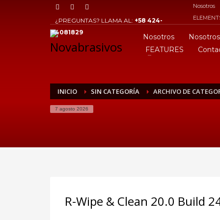
Nosotros
ARCHIVOS
ELEMENT
¿PREGUNTAS? LLAMA AL:
+58 424-
4081829
Nosotros
Nosotros
julio 2023
FEATURES
Conta
junio 2022
diciembre 2019
INICIO
SIN CATEGORÍA
ARCHIVO DE CATEGOR
agosto 2015
7 agosto 2026
CATEGORÍAS
Mobile
Networking
Sin categoría
Technology
R-Wipe & Clean 20.0 Build 24
META