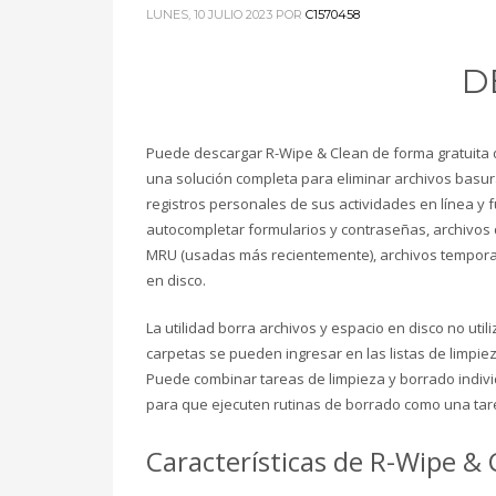
LUNES, 10 JULIO 2023
POR
C1570458
Registro
Acceder
D
Feed de entradas
Feed de comentarios
Puede descargar R-Wipe & Clean de forma gratuita 
WordPress.org
una solución completa para eliminar archivos basu
registros personales de sus actividades en línea y f
HOW TO SHOP
autocompletar formularios y contraseñas, archivos d
1
2
Login or create new account.
R
MRU (usadas más recientemente), archivos temporale
en disco.
If you still have problems, please let us know, by sen
La utilidad borra archivos y espacio en disco no ut
carpetas se pueden ingresar en las listas de limpie
Puede combinar tareas de limpieza y borrado indiv
para que ejecuten rutinas de borrado como una ta
Características de R-Wipe & C