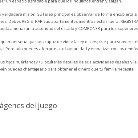
rear un espacio agradable para que los inquilinos entren y salgan.
u verdadera misión. Su tarea principal es observar de forma encubierta a 
iones. Debes REGISTRAR sus apartamentos mientras están fuera, REGISTR
pueda amenazar la autoridad del estado y COMPONER para tus superiores
ier persona que sea capaz de violar la ley o conspirar para subvertir e
ria! Pero aún puedes aferrarte a tu humanidad y empatizar con los demás
 hijos huérfanos? ¿O ocultarás detalles de sus actividades ilegales y le
ién puedes chantajearlo para obtener el dinero que tu familia necesita
ágenes del juego