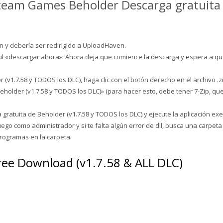
Steam Games Beholder Descarga gratuita
ón y debería ser redirigido a UploadHaven.
zul «descargar ahora». Ahora deja que comience la descarga y espera a q
v1.7.58 y TODOS los DLC), haga clic con el botón derecho en el archivo .z
Beholder (v1.7.58 y TODOS los DLC)» (para hacer esto, debe tener 7-Zip, qu
 gratuita de Beholder (v1.7.58 y TODOS los DLC) y ejecute la aplicación exe
juego como administrador y si te falta algún error de dll, busca una carpeta
programas en la carpeta
.
ree Download (v1.7.58 & ALL DLC)