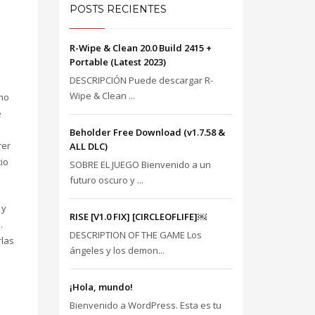
POSTS RECIENTES
R-Wipe & Clean 20.0 Build 2415 +
Portable (Latest 2023)
DESCRIPCIÓN Puede descargar R-
Wipe & Clean ...
omo
e
SHOWROOM HOURS
Beholder Free Download (v1.7.58 &
rer
ALL DLC)
Mon-Fri 9:00AM - 6:00AM
t
io
SOBRE EL JUEGO Bienvenido a un
Sat - 9:00AM-5:00PM
futuro oscuro y ...
Sundays by appointment only!
 y
RISE [V1.0 FIX] [CIRCLEOFLIFE]￼
.
DESCRIPTION OF THE GAME Los
rlas
ángeles y los demon...
¡Hola, mundo!
Bienvenido a WordPress. Esta es tu