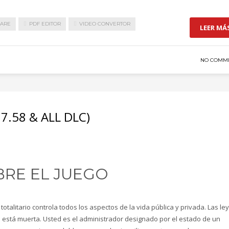
WARE
PDF EDITOR
VIDEO CONVERTOR
LEER MÁ
NO COMM
.7.58 & ALL DLC)
BRE EL JUEGO
totalitario controla todos los aspectos de la vida pública y privada. Las le
ad está muerta. Usted es el administrador designado por el estado de un