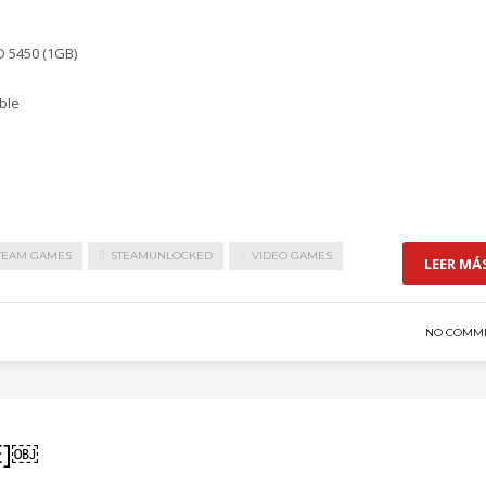
D 5450 (1GB)
ble
TEAM GAMES
STEAMUNLOCKED
VIDEO GAMES
LEER MÁ
NO COMM
FE]￼