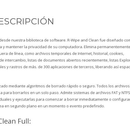
ESCRIPCIÓN
desde nuestra biblioteca de software. R-Wipe and Clean fue diseñado c
ra y mantener la privacidad de su computadora. Elimina permanentement
uera de línea, como archivos temporales de Internet, historial, cookies,
e intercambio, listas de documentos abiertos recientemente, listas Explo
3
eview your order.
Payment &
FREE
shipmen
s y rastros de más. de 300 aplicaciones de terceros, liberando así espac
ding an email to support@website.com . Thank you!
ilizado mediante algoritmos de borrado rápido o seguro. Todos los archivos
za para borrarlos en un solo paso. Admite sistemas de archivos FAT y NTFS
iduales y ejecutarlas para comenzar a borrar inmediatamente o configura
rea en segundo plano en un momento o evento predefinido.
lean Full: