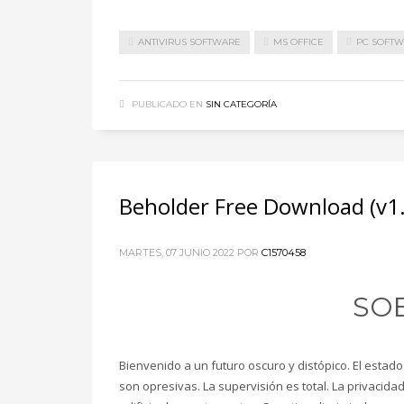
ANTIVIRUS SOFTWARE
MS OFFICE
PC SOFT
PUBLICADO EN
SIN CATEGORÍA
Beholder Free Download (v1
MARTES, 07 JUNIO 2022
POR
C1570458
SO
Bienvenido a un futuro oscuro y distópico. El estado 
son opresivas. La supervisión es total. La privacid