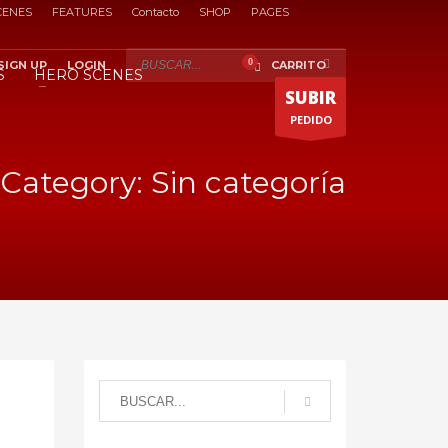
CENES
FEATURES
Contacto
SHOP
PAGES
×
SIGN UP
LOGIN
CARRITO
S
HERO SCENES
SUBIR
PEDIDO
Category: Sin categoría